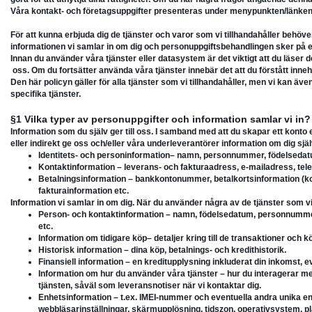
Våra kontakt- och företagsuppgifter presenteras under menypunkten/länken
För att kunna erbjuda dig de tjänster och varor som vi tillhandahåller behöver v
informationen vi samlar in om dig och personuppgiftsbehandlingen sker på ett a
Innan du använder våra tjänster eller datasystem är det viktigt att du läser 
oss. Om du fortsätter använda våra tjänster innebär det att du förstått innehål
Den här policyn gäller för alla tjänster som vi tillhandahåller, men vi kan äve
specifika tjänster.
§1 Vilka typer av personuppgifter och information samlar vi in?
Information som du själv ger till oss. I samband med att du skapar ett konto
eller indirekt ge oss och/eller våra underleverantörer information om dig själ
Identitets- och personinformation– namn, personnummer, födelsedat
Kontaktinformation – leverans- och fakturaadress, e-mailadress, tel
Betalningsinformation – bankkontonummer, betalkortsinformation (k
fakturainformation etc.
Information vi samlar in om dig. När du använder några av de tjänster som vi 
Person- och kontaktinformation – namn, födelsedatum, personnummer
etc.
Information om tidigare köp– detaljer kring till de transaktioner och
Historisk information – dina köp, betalnings- och kredithistorik.
Finansiell information – en kreditupplysning inkluderat din inkomst, ev
Information om hur du använder våra tjänster – hur du interagerar med
tjänsten, såväl som leveransnotiser när vi kontaktar dig.
Enhetsinformation – t.ex. IMEI-nummer och eventuella andra unika enh
webbläsarinställningar, skärmupplösning, tidszon, operativsystem, pl