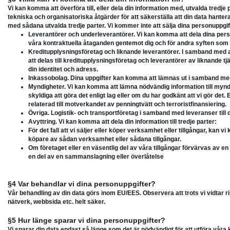
Vi kan komma att överföra till, eller dela din information med, utvalda tredje p
tekniska och organisatoriska åtgärder för att säkerställa att din data hanter
med sådana utvalda tredje parter. Vi kommer inte att sälja dina personuppgifter t
Leverantörer och underleverantörer. Vi kan komma att dela dina person
våra kontraktuella åtaganden gentemot dig och för andra syften som
Kreditupplysningsföretag och liknande leverantörer. I samband med
att delas till kreditupplysningsföretag och leverantörer av liknande tj
din identitet och adress.
Inkassobolag. Dina uppgifter kan komma att lämnas ut i samband med 
Myndigheter. Vi kan komma att lämna nödvändig information till mynd
skyldiga att göra det enligt lag eller om du har godkänt att vi gör det
relaterad till motverkandet av penningtvätt och terroristfinansiering.
Övriga. Logistik- och transportföretag i samband med leveranser till 
Avyttring. Vi kan komma att dela din information till tredje parter:
För det fall att vi säljer eller köper verksamhet eller tillgångar, kan v
köpare av sådan verksamhet eller sådana tillgångar.
Om företaget eller en väsentlig del av våra tillgångar förvärvas av 
en del av en sammanslagning eller överlåtelse
§4 Var behandlar vi dina personuppgifter?
Vår behandling av din data görs inom EU/EES. Observera att trots vi vidtar r
nätverk, webbsida etc. helt säker.
§5 Hur länge sparar vi dina personuppgifter?
Vi sparar din data endast så länge som det är nödvändigt för att utföra våra