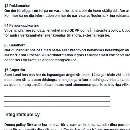
§3 Reklamation
Om det föreligger ett fel på en vara eller tjänst, bör du inom skälig tid efter a
kommer då ge dig information om hur du går vidare. Reglerna kring reklama
§4 Personupplysning
Vi behandlar persondata i enlighet med GDPR och vår integritetspolicy. Uppgif
för andra verksamheter eller kopplas till andra, externa register.
§5 Betalkort
När du handlar hos oss med betal- eller kreditkort behandlas betalningen a
MasterCard/Eurocard. All kortinformation lagras i enlighet med kortnätverkens
debiteras i förskott, se abonnemangsvillkor.
§6 Ångerrätt
Som kund hos oss har du lagstadgad ångerrätt inom 14 dagar både vid sal
dessutom rätt att utan tidsbegränsning begära återbetalning av inbetalda och 
av abonnemang anslås tillsammans med abonnemangspris och övriga villko
____________________________________________________
____________________________________________________
____________________________________________________
Integritetspolicy
Denna policy förklarar hur och varför vi samlar in och använder dina person
göra för att utnyttja dina rättigheter. Om du har några frågor angående denna 