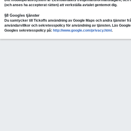
Ditt mobiloperativsystem är Licensavtalets tredjemansförmånstagare, och 
(och anses ha accepterat rätten) att verkställa avtalet gentemot dig.
§8 Googles tjänster
Du samtycker till Tickoffs användning av Google Maps och andra tjänster f
användarvillkor och sekretesspolicy för användning av tjänsten. Läs Googles
Googles sekretesspolicy på:
http://www.google.com/privacy.html
.