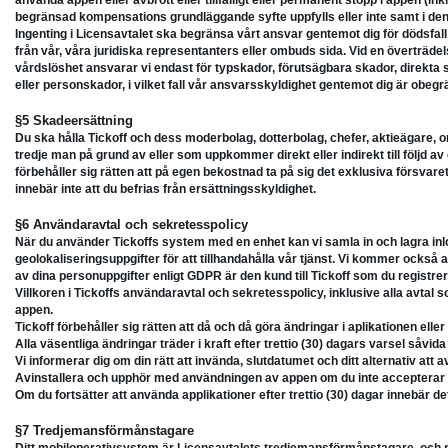
använda appen eller avbrott eller tillfälligt eller permanent stopp i appen (i
begränsad kompensations grundläggande syfte uppfylls eller inte samt i de
Ingenting i Licensavtalet ska begränsa vårt ansvar gentemot dig för dödsfal
från vår, våra juridiska representanters eller ombuds sida. Vid en överträdel
vårdslöshet ansvarar vi endast för typskador, förutsägbara skador, direkta 
eller personskador, i vilket fall vår ansvarsskyldighet gentemot dig är obeg
§5 Skadeersättning
Du ska hålla Tickoff och dess moderbolag, dotterbolag, chefer, aktieägare, o
tredje man på grund av eller som uppkommer direkt eller indirekt till följd a
förbehåller sig rätten att på egen bekostnad ta på sig det exklusiva försvar
innebär inte att du befrias från ersättningsskyldighet.
§6 Användaravtal och sekretesspolicy
När du använder Tickoffs system med en enhet kan vi samla in och lagra inl
geolokaliseringsuppgifter för att tillhandahålla vår tjänst. Vi kommer också
av dina personuppgifter enligt GDPR är den kund till Tickoff som du registrerar
Villkoren i Tickoffs användaravtal och sekretesspolicy, inklusive alla avtal
appen.
Tickoff förbehåller sig rätten att då och då göra ändringar i aplikationen eller 
Alla väsentliga ändringar träder i kraft efter trettio (30) dagars varsel såvid
Vi informerar dig om din rätt att invända, slutdatumet och ditt alternativ a
Avinstallera och upphör med användningen av appen om du inte accepterar 
Om du fortsätter att använda applikationer efter trettio (30) dagar innebär d
§7 Tredjemansförmånstagare