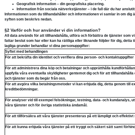
Geografisk information – din geografiska placering.
Information från sociala nätverkstjänster – i de fall där du har ansluti
Informationen som du tillhandahåller och informationen vi samlar in om dig är
syften som beskrivs nedan.
§2 Varför och hur använder vi din information?
All data används för att tillhandahålla, utföra och förbättra de tjänster som 
fattar beslut som har eller kan ha rättliga eller liknande följder för dig, det
lagliga grunder behandlar vi dina personuppgifter:
Syftet med behandlingen
För att bekräfta din identitet och verifiera dina person- och kontaktuppgift
För att administrera dina köp och betalningar och upprätthålla kundförhållande
uppfylla våra eventuella skyldigheter gentemot dig och för att tillhandahålla
och tjänster som du begär från oss.
För att avgöra vilka betalningsmetoder vi kan erbjuda dig, detta genom till e
kreditbedömningar.
För analyser vid till exempel felsökningar, testning, data- och kundanalys, u
våra tjänster och för övriga statistiska ändamål.
För att tillförsäkra att våra tjänster presenteras på ett lämpligt och effektivt 
För att kunna erbjuda våra tjänster på ett tryggt och säkert sätt samt förhi