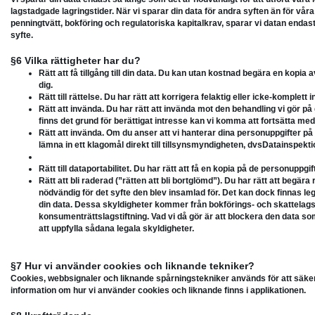
lagstadgade lagringstider. När vi sparar din data för andra syften än för våra
penningtvätt, bokföring och regulatoriska kapitalkrav, sparar vi datan endas
syfte.
§6 Vilka rättigheter har du?
Rätt att få tillgång till din data. Du kan utan kostnad begära en kopia 
dig.
Rätt till rättelse. Du har rätt att korrigera felaktig eller icke-komplett 
Rätt att invända. Du har rätt att invända mot den behandling vi gör p
finns det grund för berättigat intresse kan vi komma att fortsätta me
Rätt att invända. Om du anser att vi hanterar dina personuppgifter på e
lämna in ett klagomål direkt till tillsynsmyndigheten, dvsDatainspek
Rätt till dataportabilitet. Du har rätt att få en kopia på de personuppgif
Rätt att bli raderad (”rätten att bli bortglömd”). Du har rätt att begära
nödvändig för det syfte den blev insamlad för. Det kan dock finnas le
din data. Dessa skyldigheter kommer från bokförings- och skattelagst
konsumenträttslagstiftning. Vad vi då gör är att blockera den data som
att uppfylla sådana legala skyldigheter.
§7 Hur vi använder cookies och liknande tekniker?
Cookies, webbsignaler och liknande spårningstekniker används för att säkerst
information om hur vi använder cookies och liknande finns i applikationen.