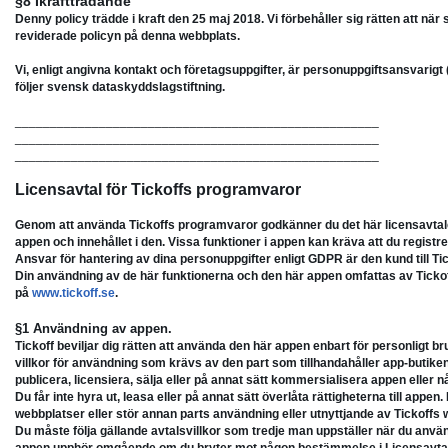
§8 Ikraftträdande
Denny policy trädde i kraft den 25 maj 2018. Vi förbehåller sig rätten att nä
reviderade policyn på denna webbplats.
Vi, enligt angivna kontakt och företagsuppgifter, är personuppgiftsansvarigt 
följer svensk dataskyddslagstiftning.
____________________________________________________
____________________________________________________
____________________________________________________
Licensavtal för Tickoffs programvaror
Genom att använda Tickoffs programvaror godkänner du det här licensavtalet. 
appen och innehållet i den. Vissa funktioner i appen kan kräva att du registr
Ansvar för hantering av dina personuppgifter enligt GDPR är den kund till Tick
Din användning av de här funktionerna och den här appen omfattas av Tickof
på
www.tickoff.se
.
§1 Användning av appen.
Tickoff beviljar dig rätten att använda den här appen enbart för personligt b
villkor för användning som krävs av den part som tillhandahåller app-butike
publicera, licensiera, sälja eller på annat sätt kommersialisera appen ell
Du får inte hyra ut, leasa eller på annat sätt överlåta rättigheterna till appe
webbplatser eller stör annan parts användning eller utnyttjande av Tickoffs 
Du måste följa gällande avtalsvillkor som tredje man uppställer när du använd