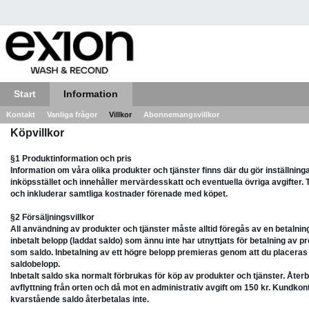
Start
Information
Kontakt
Vanliga frågor
Villkor
Abonnemangsvillkor
Köpvillkor
§1 Produktinformation och pris
Information om våra olika produkter och tjänster finns där du gör inställning
inköpsstället och innehåller mervärdesskatt och eventuella övriga avgifter. 
och inkluderar samtliga kostnader förenade med köpet.
§2 Försäljningsvillkor
All användning av produkter och tjänster måste alltid föregås av en betaln
inbetalt belopp (laddat saldo) som ännu inte har utnyttjats för betalning av pr
som saldo. Inbetalning av ett högre belopp premieras genom att du placeras
saldobelopp.
Inbetalt saldo ska normalt förbrukas för köp av produkter och tjänster. Återbet
avflyttning från orten och då mot en administrativ avgift om 150 kr. Kundkont
kvarstående saldo återbetalas inte.