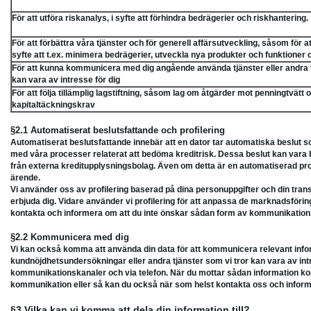
För att utföra riskanalys, i syfte att förhindra bedrägerier och riskhantering.
För att förbättra våra tjänster och för generell affärsutveckling, såsom för 
syfte att t.ex. minimera bedrägerier, utveckla nya produkter och funktioner 
För att kunna kommunicera med dig angående använda tjänster eller andra t
kan vara av intresse för dig
För att följa tillämplig lagstiftning, såsom lag om åtgärder mot penningtvätt
kapitaltäckningskrav
§2.1 Automatiserat beslutsfattande och profilering
Automatiserat beslutsfattande innebär att en dator tar automatiska beslut s
med våra processer relaterat att bedöma kreditrisk. Dessa beslut kan vara 
från externa kreditupplysningsbolag. Även om detta är en automatiserad proces
ärende.
Vi använder oss av profilering baserad på dina personuppgifter och din transa
erbjuda dig. Vidare använder vi profilering för att anpassa de marknadsföri
kontakta och informera om att du inte önskar sådan form av kommunikation
§2.2 Kommunicera med dig
Vi kan också komma att använda din data för att kommunicera relevant infor
kundnöjdhetsundersökningar eller andra tjänster som vi tror kan vara av intr
kommunikationskanaler och via telefon. När du mottar sådan information komme
kommunikation eller så kan du också när som helst kontakta oss och infor
§3 Vilka kan vi komma att dela din information till?