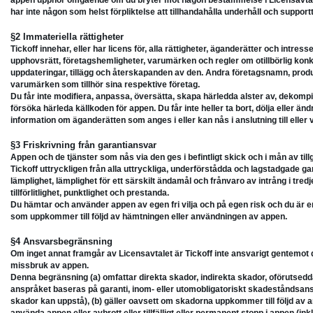
appen upphör omgående om du bryter mot någon bestämmelse i Licensavtalet
har inte någon som helst förpliktelse att tillhandahålla underhåll och suppor
§2 Immateriella rättigheter
Tickoff innehar, eller har licens för, alla rättigheter, äganderätter och intress
upphovsrätt, företagshemligheter, varumärken och regler om otillbörlig konku
uppdateringar, tillägg och återskapanden av den. Andra företagsnamn, pro
varumärken som tillhör sina respektive företag.
Du får inte modifiera, anpassa, översätta, skapa härledda alster av, dekompil
försöka härleda källkoden för appen. Du får inte heller ta bort, dölja eller 
information om äganderätten som anges i eller kan nås i anslutning till eller 
§3 Friskrivning från garantiansvar
Appen och de tjänster som nås via den ges i befintligt skick och i mån av tillg
Tickoff uttryckligen från alla uttryckliga, underförstådda och lagstadgade gar
lämplighet, lämplighet för ett särskilt ändamål och frånvaro av intrång i tre
tillförlitlighet, punktlighet och prestanda.
Du hämtar och använder appen av egen fri vilja och på egen risk och du är 
som uppkommer till följd av hämtningen eller användningen av appen.
§4 Ansvarsbegränsning
Om inget annat framgår av Licensavtalet är Tickoff inte ansvarigt gentemot di
missbruk av appen.
Denna begränsning (a) omfattar direkta skador, indirekta skador, oförutsedd
anspråket baseras på garanti, inom- eller utomobligatoriskt skadeståndsans
skador kan uppstå), (b) gäller oavsett om skadorna uppkommer till följd av a