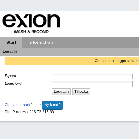
Start
Information
Logga in
Glöm inte att logga ut när d
E-post
Lösenord
Logga in
Tillbaka
Glömt lösenord?
eller
Ny kund?
Din IP-adress: 216.73.216.88