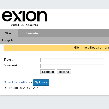
Start
Information
Logga in
Glöm inte att logga ut när d
E-post
Lösenord
Logga in
Tillbaka
Glömt lösenord?
eller
Ny kund?
Din IP-adress: 216.73.217.101