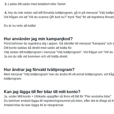
3.
Ladda ditt saldo med betalkort eller Swish
4.
Har du inte redan valt ditt förvalda tvättprogram, gå in på menyval ”Välj tvättp
Vid frågan om att ”Vill du scanna QR-kod nu?” tryck "Nej" för att registrera förval
Du är nu redo att tvätta!
Hur använder jag min kampanjkod?
Först behöver du registrera dig i appen. Gå därefter till menyval "Kampanj" och 
Ditt konto laddas då direkt med saldo att tvätta för.
Välj sedan ditt tvättprogram i menyval ”Välj tvättprogram”. Vid frågan om ”Vill du
Ja om du står vid bommen och vill tvätta direkt.
Hur ändrar jag förvald tvättprogram?
Med menyval ”Välj tvättprogram” kan du ändra till ett annat tvättprogram, vid fråga
tvättprogram.
Kan jag lägga till fler bilar till mitt konto?
Ja, under Mitt konto > Utökade uppgifter så finns ett fält för "Fler anslutna bilar".
Du behöver endast lägga till registreringsnumret på bilen, efter det är tillagt så 
Antalet bilar du kan lägga till är obegränsat.