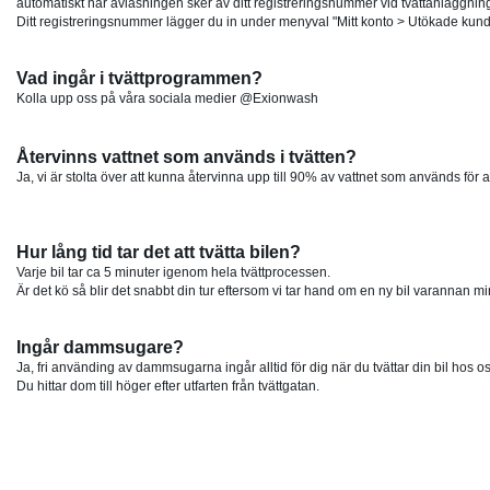
automatiskt när avläsningen sker av ditt registreringsnummer vid tvättanläggnin
Ditt registreringsnummer lägger du in under menyval "Mitt konto > Utökade kund
Vad ingår i tvättprogrammen?
Kolla upp oss på våra sociala medier @Exionwash
Återvinns vattnet som används i tvätten?
Ja, vi är stolta över att kunna återvinna upp till 90% av vattnet som används för att
Hur lång tid tar det att tvätta bilen?
Varje bil tar ca 5 minuter igenom hela tvättprocessen.
Är det kö så blir det snabbt din tur eftersom vi tar hand om en ny bil varannan mi
Ingår dammsugare?
Ja, fri använding av dammsugarna ingår alltid för dig när du tvättar din bil hos os
Du hittar dom till höger efter utfarten från tvättgatan.