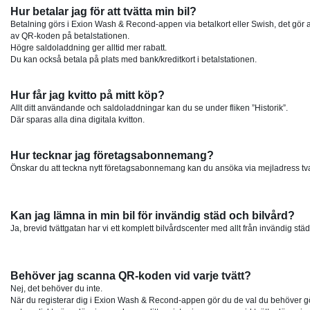
Hur betalar jag för att tvätta min bil?
Betalning görs i Exion Wash & Recond-appen via betalkort eller Swish, det gör at
av QR-koden på betalstationen.
Högre saldoladdning ger alltid mer rabatt.
Du kan också betala på plats med bank/kreditkort i betalstationen.
Hur får jag kvitto på mitt köp?
Allt ditt användande och saldoladdningar kan du se under fliken ”Historik”.
Där sparas alla dina digitala kvitton.
Hur tecknar jag företagsabonnemang?
Önskar du att teckna nytt företagsabonnemang kan du ansöka via mejladress tv
Kan jag lämna in min bil för invändig städ och bilvård?
Ja, brevid tvättgatan har vi ett komplett bilvårdscenter med allt från invändig stä
Behöver jag scanna QR-koden vid varje tvätt?
Nej, det behöver du inte.
När du registerar dig i Exion Wash & Recond-appen gör du de val du behöver 