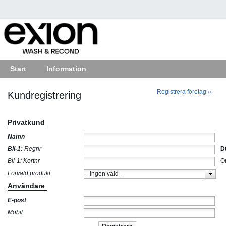
Start
Information
Registrera företag »
Kundregistrering
Privatkund
Namn
Bil-1:
Regnr
D
Bil-1: Kortnr
Om
Förvald produkt
Användare
E-post
Mobil